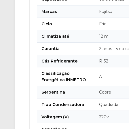
Marcas
Fujitsu
Ciclo
Frio
Climatiza até
12 m
Garantia
2 anos - 5 no 
Gás Refrigerante
R-32
Classificação
A
Energética INMETRO
Serpentina
Cobre
Tipo Condensadora
Quadrada
Voltagem (V)
220v