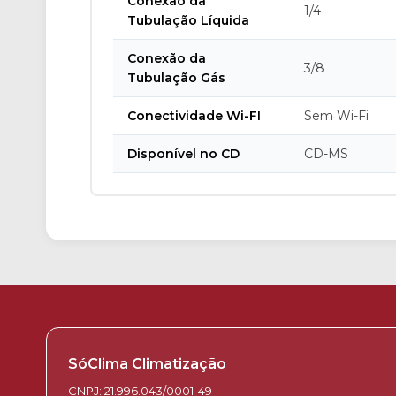
Conexão da
1/4
Tubulação Líquida
Conexão da
3/8
Tubulação Gás
Conectividade Wi-FI
Sem Wi-Fi
Disponível no CD
CD-MS
SóClima Climatização
CNPJ: 21.996.043/0001-49