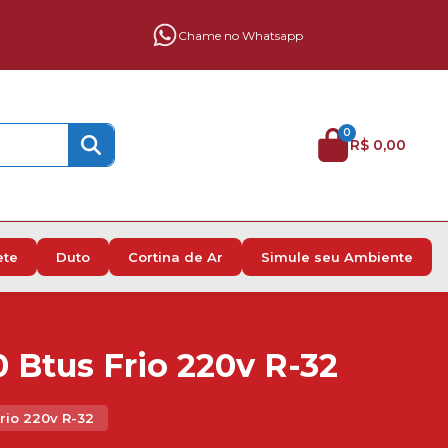
Chame no Whatsapp
0
R$ 0,00
ete
Duto
Cortina de Ar
Simule seu Ambiente
 Btus Frio 220v R-32
rio 220v R-32