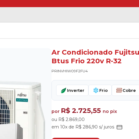
Ar Condicionado Fujits
Btus Frio 220v R-32
PRINVHIW09F2FU4
Inverter
Frio
Cobre
R$ 2.725,55
por
no pix
ou R$ 2.869,00
em 10x de R$ 286,90 s/ juros