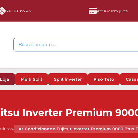
5% OFF no Pix
Até 10x sem juros
Loja
Multi Split
Split Inverter
Piso Teto
Cass
itsu Inverter Premium 9000
›
odutos
Ar Condicionado Fujitsu Inverter Premium 9000 Btus F