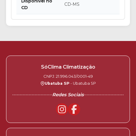
Disponível no
CD-MS
CD
SóClima Climatização
CNPJ: 21.996.043/0001-49
Ubatuba SP
- Ubatuba SP
Redes Sociais